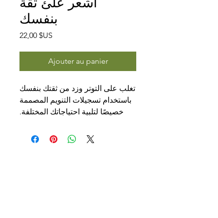
اشعر علئ ثقة
بنفسك
Prix
22,00 $US
Ajouter au panier
تغلب على التوتر وزد من ثقتك بنفسك
باستخدام تسجيلات التنويم المصممة
خصيصًا لتلبية احتياجاتك المختلفة.
اختر من بين مسارات متعددة مثل
التغلب على التوتر اليومي: استرخِ
وهدئ عقلك من ضغوط الحياة
اليومية
التغلب على قلق الامتحانات: استعد
للامتحانات بثقة وراحة بال
التغلب على التوتر من التحدث أمام
الجمهور: اكتسب الثقة للوقوف أمام
Consultations en Ligne
الآخرين والتحدث بثقة