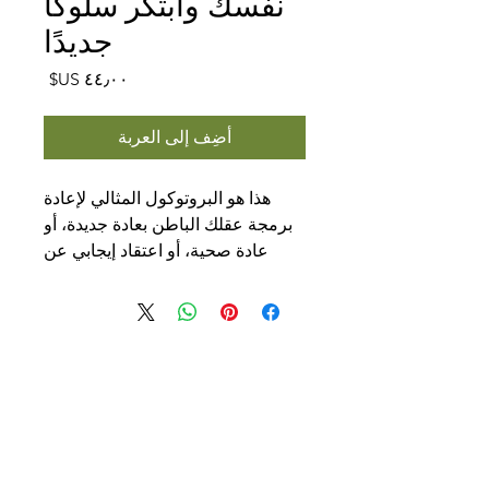
نفسك وابتكر سلوكًا
جديدًا
السعر
أضِف إلى العربة
هذا هو البروتوكول المثالي لإعادة
برمجة عقلك الباطن بعادة جديدة، أو
عادة صحية، أو اعتقاد إيجابي عن
نفسك.
هذا التنويم المغناطيسي الإريكسوني
لمدة 44 دقيقة هو الطريقة الأكثر
فعالية لوقف عادة سيئة واطلب من
عقلك الباطن أن يساعدك في
الوصول إلى هدفك بسلوك جديد.
ربما تريد الإقلاع عن التدخين، أو تناول
طعام صحي، أو البدء مرة أخرى في
استشارات عبر الإنترنت
ممارسة التمارين الرياضية، أو بدء